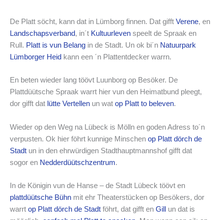
De Platt söcht, kann dat in Lümborg finnen. Dat gifft
Verene
, en
Landschapsverband
, in´t
Kultuurleven
speelt de Spraak en
Rull.
Platt is vun Belang
in de Stadt. Un ok bi´n
Natuurpark
Lümborger Heid
kann een ´n Plattentdecker warrn.
En beten wieder lang töövt Luunborg op Besöker. De
Plattdüütsche Spraak warrt hier vun den Heimatbund pleegt,
dor gifft dat
lütte Vertellen
un wat
op Platt to beleven
.
Wieder op den Weg na Lübeck is Mölln en goden Adress to´n
verpusten. Ok hier föhrt kunnige Minschen
op Platt dörch de
Stadt
un in den ehrwürdigen Stadthauptmannshof gifft dat
sogor en
Nedderdüütschzentrum
.
In de Königin vun de Hanse – de Stadt Lübeck töövt en
plattdüütsche Bühn
mit ehr Theaterstücken op Besökers, dor
warrt
op Platt dörch de Stadt
föhrt, dat gifft en
Gill
un dat is