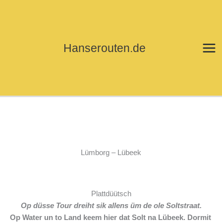
Zum
Inhalt
springen
Hanserouten.de
Lümborg – Lübeek
Plattdüütsch
Op düsse Tour dreiht sik allens üm de ole Soltstraat.
Op Water un to Land keem hier dat Solt na Lübeek. Dormit